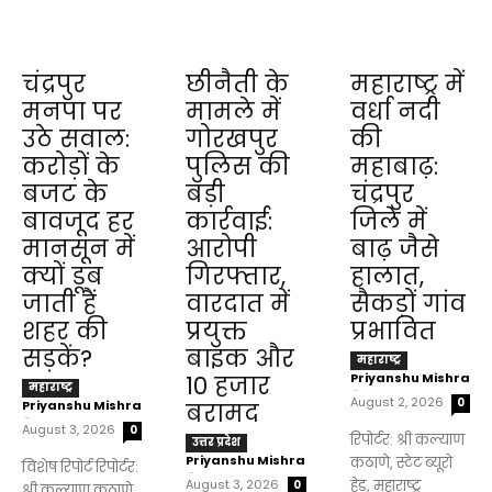
चंद्रपुर
छीनैती के
महाराष्ट्र में
मनपा पर
मामले में
वर्धा नदी
उठे सवाल:
गोरखपुर
की
करोड़ों के
पुलिस की
महाबाढ़:
बजट के
बड़ी
चंद्रपुर
बावजूद हर
कार्रवाई:
जिले में
मानसून में
आरोपी
बाढ़ जैसे
क्यों डूब
गिरफ्तार,
हालात,
जाती हैं
वारदात में
सैकड़ों गांव
शहर की
प्रयुक्त
प्रभावित
सड़कें?
बाइक और
महाराष्ट्र
Priyanshu Mishra
₹10 हजार
महाराष्ट्र
-
August 2, 2026
0
Priyanshu Mishra
बरामद
-
August 3, 2026
0
रिपोर्टर: श्री कल्याण
उत्तर प्रदेश
Priyanshu Mishra
कठाणे, स्टेट ब्यूरो
विशेष रिपोर्ट रिपोर्टर:
-
August 3, 2026
हेड, महाराष्ट्र
0
श्री कल्याण कठाणे,