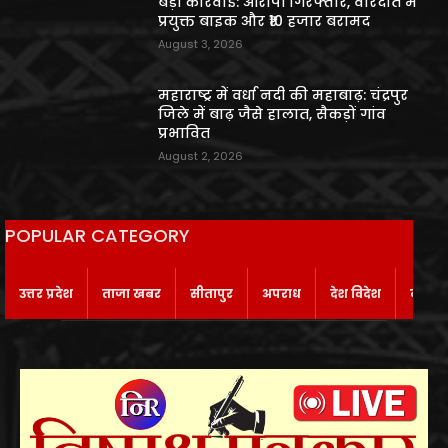
बड़ी कार्रवाई: आरोपी गिरफ्तार, वारदात में
प्रयुक्त बाइक और ₹10 हजार बरामद
August 3, 2026
महाराष्ट्र में वर्धा नदी की महाबाढ़: चंद्रपुर
जिले में बाढ़ जैसे हालात, सैकड़ों गांव
प्रभावित
August 2, 2026
POPULAR CATEGORY
उत्तर प्रदेश
ताजा खबर
सीतापुर
अपराध
देश विदेश
बाराबं