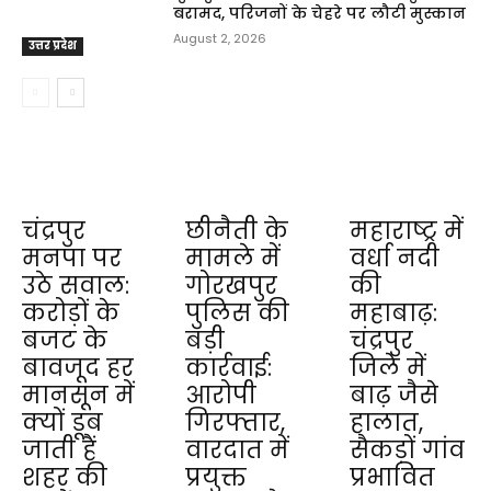
बरामद, परिजनों के चेहरे पर लौटी मुस्कान
August 2, 2026
उत्तर प्रदेश
चंद्रपुर
छीनैती के
महाराष्ट्र में
मनपा पर
मामले में
वर्धा नदी
उठे सवाल:
गोरखपुर
की
करोड़ों के
पुलिस की
महाबाढ़:
बजट के
बड़ी
चंद्रपुर
बावजूद हर
कार्रवाई:
जिले में
मानसून में
आरोपी
बाढ़ जैसे
क्यों डूब
गिरफ्तार,
हालात,
जाती हैं
वारदात में
सैकड़ों गांव
शहर की
प्रयुक्त
प्रभावित