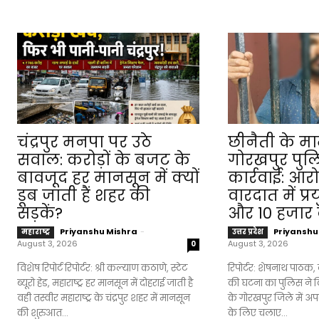
चंद्रपुर मनपा पर उठे
छीनैती के माम
सवाल: करोड़ों के बजट के
गोरखपुर पुल
बावजूद हर मानसून में क्यों
कार्रवाई: आर
डूब जाती हैं शहर की
वारदात में प्
सड़कें?
और ₹10 हजार
Priyanshu Mishra
-
Priyanshu
महाराष्ट्र
उत्तर प्रदेश
August 3, 2026
August 3, 2026
0
विशेष रिपोर्ट रिपोर्टर: श्री कल्याण कठाणे, स्टेट
रिपोर्टर: शेषनाथ पाठक, ब्यू
ब्यूरो हेड, महाराष्ट्र हर मानसून में दोहराई जाती है
की घटना का पुलिस ने कि
वही तस्वीर महाराष्ट्र के चंद्रपुर शहर में मानसून
के गोरखपुर जिले में अपरा
की शुरुआत...
के लिए चलाए...