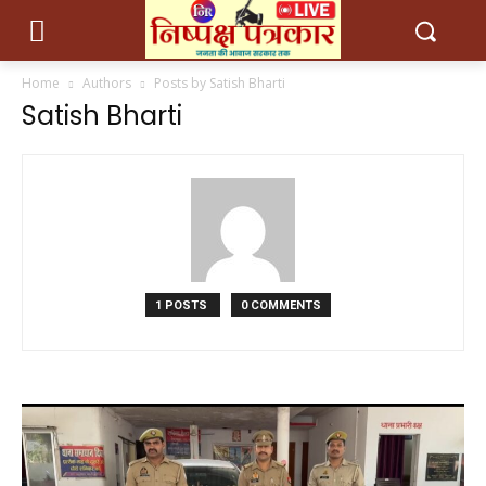
Home
Authors
Posts by Satish Bharti
Satish Bharti
1 POSTS
0 COMMENTS