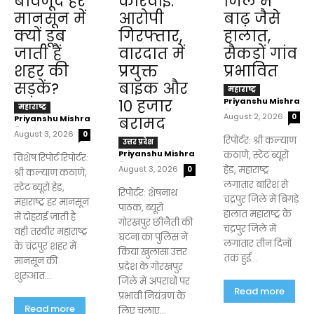
बावजूद हर
कार्रवाई:
जिले में
मानसून में
आरोपी
बाढ़ जैसे
क्यों डूब
गिरफ्तार,
हालात,
जाती हैं
वारदात में
सैकड़ों गांव
शहर की
प्रयुक्त
प्रभावित
सड़कें?
बाइक और
महाराष्ट्र
Priyanshu Mishra
₹10 हजार
महाराष्ट्र
-
August 2, 2026
0
Priyanshu Mishra
बरामद
-
August 3, 2026
0
रिपोर्टर: श्री कल्याण
उत्तर प्रदेश
Priyanshu Mishra
कठाणे, स्टेट ब्यूरो
विशेष रिपोर्ट रिपोर्टर:
-
August 3, 2026
हेड, महाराष्ट्र
0
श्री कल्याण कठाणे,
लगातार बारिश से
स्टेट ब्यूरो हेड,
रिपोर्टर: शेषनाथ
चंद्रपुर जिले में बिगड़े
महाराष्ट्र हर मानसून
पाठक, ब्यूरो
हालात महाराष्ट्र के
में दोहराई जाती है
गोरखपुर छीनैती की
चंद्रपुर जिले में
वही तस्वीर महाराष्ट्र
घटना का पुलिस ने
लगातार तीन दिनों
के चंद्रपुर शहर में
किया खुलासा उत्तर
तक हुई...
मानसून की
प्रदेश के गोरखपुर
शुरुआत...
जिले में अपराधों पर
Read more
प्रभावी नियंत्रण के
Read more
लिए चलाए...