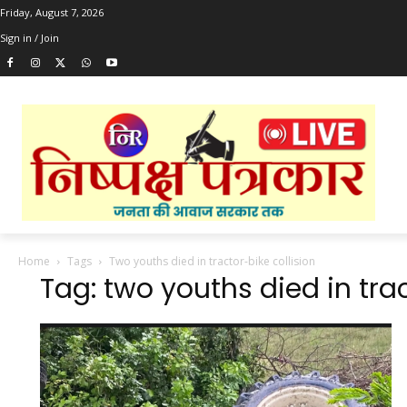
Friday, August 7, 2026
Sign in / Join
Home
Tags
Two youths died in tractor-bike collision
Tag: two youths died in trac