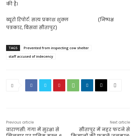
की है।
ब्यूरो रिपोर्ट: सत्य प्रकाश शुक्ल (निष्पक्ष
पत्रकार, बिसवां सीतापुर)
TAGS
Prevented from inspecting cow shelter
staff accused of indecency
Previous article
Next article
वाराणसी: गंगा में सुरक्षा से
सीतापुर में नहर फटने से
खिलवाड़ पर पुलिस सख्त, 6
किसानों की फसलें जलमग्न: