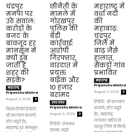
चंद्रपुर
छीनैती के
महाराष्ट्र में
मनपा पर
मामले में
वर्धा नदी
उठे सवाल:
गोरखपुर
की
करोड़ों के
पुलिस की
महाबाढ़:
बजट के
बड़ी
चंद्रपुर
बावजूद हर
कार्रवाई:
जिले में
मानसून में
आरोपी
बाढ़ जैसे
क्यों डूब
गिरफ्तार,
हालात,
जाती हैं
वारदात में
सैकड़ों गांव
शहर की
प्रयुक्त
प्रभावित
सड़कें?
बाइक और
महाराष्ट्र
Priyanshu Mishra
₹10 हजार
महाराष्ट्र
-
August 2, 2026
0
Priyanshu Mishra
बरामद
-
August 3, 2026
0
रिपोर्टर: श्री कल्याण
उत्तर प्रदेश
Priyanshu Mishra
कठाणे, स्टेट ब्यूरो
विशेष रिपोर्ट रिपोर्टर:
-
August 3, 2026
हेड, महाराष्ट्र
0
श्री कल्याण कठाणे,
लगातार बारिश से
स्टेट ब्यूरो हेड,
रिपोर्टर: शेषनाथ
चंद्रपुर जिले में बिगड़े
महाराष्ट्र हर मानसून
पाठक, ब्यूरो