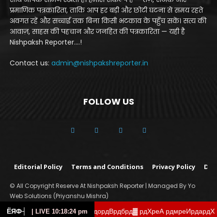
प्रमाणिक पत्रकारिता, ताकि आप हर बड़ी और छोटी घटना से समय रहते
अवगत रहें और सच्चाई तक बिना किसी भटकाव के पहुँच सकें। सत्य की
आवाज़, साहस की पहचान और जनहित की पत्रकारिता — यही है
Nishpaksh Reporter....!
Contact us:
admin@nishpakshreporter.in
FOLLOW US
Editorial Policy
Terms and Conditions
Privacy Policy
Dis
© All Copyright Reserve At Nishpaksh Reporter | Managed By Yo
Web Solutions (Priyanshu Mishra)
д╛рдкрд╛рд░ рдордВрдбрд▓ рдХреА рдмреИрдардХ рд▓рдЦрдирд
ЁЯФ┤
| LIVE 10:18:25 pm