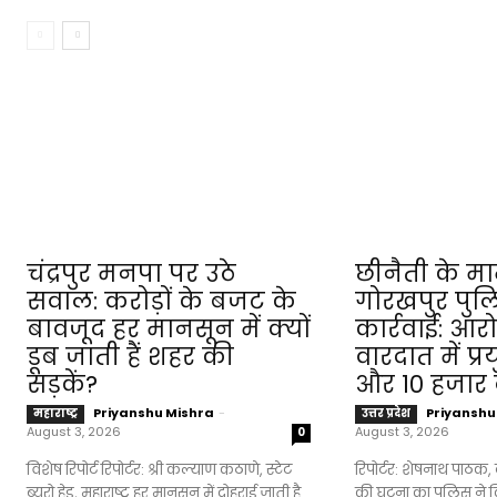
चंद्रपुर मनपा पर उठे
छीनैती के माम
सवाल: करोड़ों के बजट के
गोरखपुर पुल
बावजूद हर मानसून में क्यों
कार्रवाई: आर
डूब जाती हैं शहर की
वारदात में प्
सड़कें?
और ₹10 हजार
Priyanshu Mishra
-
Priyanshu
महाराष्ट्र
उत्तर प्रदेश
August 3, 2026
August 3, 2026
0
विशेष रिपोर्ट रिपोर्टर: श्री कल्याण कठाणे, स्टेट
रिपोर्टर: शेषनाथ पाठक, ब्यू
ब्यूरो हेड, महाराष्ट्र हर मानसून में दोहराई जाती है
की घटना का पुलिस ने कि