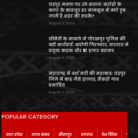
चंद्रपुर मनपा पर उठे सवाल: करोड़ों के
बजट के बावजूद हर मानसून में क्यों डूब
जाती हैं शहर की सड़कें?
August 3, 2026
छीनैती के मामले में गोरखपुर पुलिस की
बड़ी कार्रवाई: आरोपी गिरफ्तार, वारदात में
प्रयुक्त बाइक और ₹10 हजार बरामद
August 3, 2026
महाराष्ट्र में वर्धा नदी की महाबाढ़: चंद्रपुर
जिले में बाढ़ जैसे हालात, सैकड़ों गांव
प्रभावित
August 2, 2026
POPULAR CATEGORY
उत्तर प्रदेश
ताजा खबर
सीतापुर
अपराध
देश विदेश
बाराबं