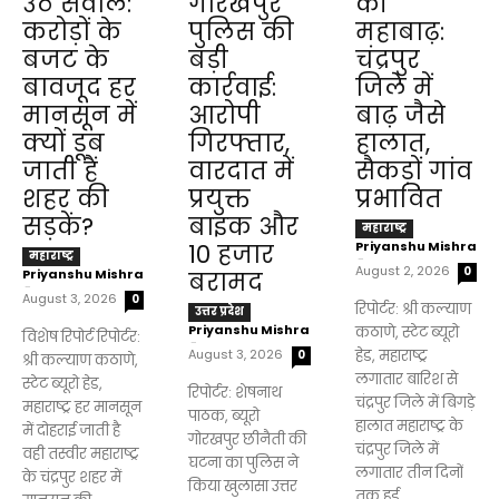
उठे सवाल:
गोरखपुर
की
करोड़ों के
पुलिस की
महाबाढ़:
बजट के
बड़ी
चंद्रपुर
बावजूद हर
कार्रवाई:
जिले में
मानसून में
आरोपी
बाढ़ जैसे
क्यों डूब
गिरफ्तार,
हालात,
जाती हैं
वारदात में
सैकड़ों गांव
शहर की
प्रयुक्त
प्रभावित
सड़कें?
बाइक और
महाराष्ट्र
Priyanshu Mishra
₹10 हजार
महाराष्ट्र
-
August 2, 2026
0
Priyanshu Mishra
बरामद
-
August 3, 2026
0
रिपोर्टर: श्री कल्याण
उत्तर प्रदेश
Priyanshu Mishra
कठाणे, स्टेट ब्यूरो
विशेष रिपोर्ट रिपोर्टर:
-
August 3, 2026
हेड, महाराष्ट्र
0
श्री कल्याण कठाणे,
लगातार बारिश से
स्टेट ब्यूरो हेड,
रिपोर्टर: शेषनाथ
चंद्रपुर जिले में बिगड़े
महाराष्ट्र हर मानसून
पाठक, ब्यूरो
हालात महाराष्ट्र के
में दोहराई जाती है
गोरखपुर छीनैती की
चंद्रपुर जिले में
वही तस्वीर महाराष्ट्र
घटना का पुलिस ने
लगातार तीन दिनों
के चंद्रपुर शहर में
किया खुलासा उत्तर
तक हुई...