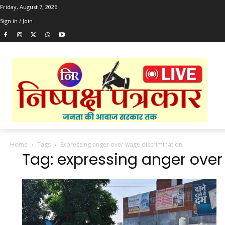
Friday, August 7, 2026
Sign in / Join
Home
Tags
Expressing anger over wage discrimination
Tag: expressing anger over