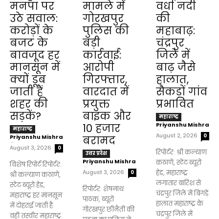
मनपा पर
मामले में
वर्धा नदी
उठे सवाल:
गोरखपुर
की
करोड़ों के
पुलिस की
महाबाढ़:
बजट के
बड़ी
चंद्रपुर
बावजूद हर
कार्रवाई:
जिले में
मानसून में
आरोपी
बाढ़ जैसे
क्यों डूब
गिरफ्तार,
हालात,
जाती हैं
वारदात में
सैकड़ों गांव
शहर की
प्रयुक्त
प्रभावित
सड़कें?
बाइक और
महाराष्ट्र
Priyanshu Mishra
₹10 हजार
महाराष्ट्र
-
August 2, 2026
0
Priyanshu Mishra
बरामद
-
August 3, 2026
0
रिपोर्टर: श्री कल्याण
उत्तर प्रदेश
Priyanshu Mishra
कठाणे, स्टेट ब्यूरो
विशेष रिपोर्ट रिपोर्टर:
-
August 3, 2026
हेड, महाराष्ट्र
0
श्री कल्याण कठाणे,
लगातार बारिश से
स्टेट ब्यूरो हेड,
रिपोर्टर: शेषनाथ
चंद्रपुर जिले में बिगड़े
महाराष्ट्र हर मानसून
पाठक, ब्यूरो
हालात महाराष्ट्र के
में दोहराई जाती है
गोरखपुर छीनैती की
चंद्रपुर जिले में
वही तस्वीर महाराष्ट्र