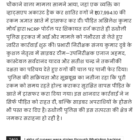
चौंकाने वाला मामला सामने आया, जहां एक व्यक्ति का
व्हाट्सएप अकाउंट हैक कर शातिर ठगों ने ₹1,07,994.10 की
रकम अज्ञात खाते में ट्रांसफर कर दी। पीड़ित अखिलेश कुमार
मौर्य द्वारा NCRP पोर्टल पर शिकायत दर्ज कराते ही रुधौली
पुलिस हरकत में आई और मामले को गंभीरता से लेते हुए
त्वरित कार्रवाई शुरू की। प्रभारी निरीक्षक संजय कुमार दुबे के
कुशल नेतृत्व में साइबर टीम—उपनिरीक्षक एजाज अहमद,
कांस्टेबल सर्वदानंद यादव और सतीश चन्द्र ने तकनीकी
दक्षता का परिचय देते हुए ठगों की चाल पर पानी फेर दिया।
पुलिस की सक्रियता और सूझबूझ का नतीजा रहा कि पूरी
रकम को समय रहते होल्ड कराकर सुरक्षित वापस पीड़ित के
खाते में ट्रांसफर करा दिया गया। इस शानदार कार्रवाई ने न
सिर्फ पीड़ित को राहत दी, बल्कि साइबर अपराधियों के हौसले
भी पस्त कर दिए हैं। रुधौली पुलिस की इस तत्परता की क्षेत्र में
जमकर सराहना हो रही है l
TAGS
Lakhs of rupees were stolen through WhatsApp hacking