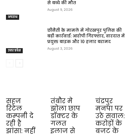
से बच्चे की मौत
August 9, 2026
अपराध
छीनैती के मामले में गोरखपुर पुलिस की
बड़ी कार्रवाई: आरोपी गिरफ्तार, वारदात में
प्रयुक्त बाइक और ₹10 हजार बरामद
August 3, 2026
उत्तर प्रदेश
सहज
तंबौर मे
चंद्रपुर
रिटेल
झोला छाप
मनपा पर
कम्पनी दे
डॉक्टर के
उठे सवाल:
रही है
गलत
करोड़ों के
झांसा: नहीं
इलाज से
बजट के