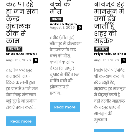
कर पा रहे
बच्चे की
बावजूद हर
हा जन सेवा
मौत
मानसून में
केन्द्र
क्यों डूब
अपराध
Aakash Nigam
-
संचालक
जाती हैं
August 9, 2026
0
ठीक से
शहर की
तंबौर (सीतापुर)
काम
सड़कें?
सीतापुर में झोलाछाप
उत्तर प्रदेश
महाराष्ट्र
के इलाज के बाद
SHUBHAM RAWAT
Priyanshu Mishra
बच्चे की मौत,
-
-
August 9, 2026
August 3, 2026
0
0
क्लीनिक सील
बेहटा (सीतापुर)।
तहसील फतेहपुर
विशेष रिपोर्ट रिपोर्टर:
बुखार से पीड़ित छह
बाराबंकी : सहज
श्री कल्याण कठाणे,
वर्षीय बच्चे की
रिटेल कम्पनी द्वारा
स्टेट ब्यूरो हेड,
झोलाछाप से
हर ग्राम में अपने जन
महाराष्ट्र हर मानसून
इलाज...
सेवा केन्द्र संचालक
में दोहराई जाती है
जुड़े हुए है जो ग्रामीण
वही तस्वीर महाराष्ट्र
Read more
सेवाएँ प्रदान करते...
के चंद्रपुर शहर में
मानसून की
शुरुआत...
Read more