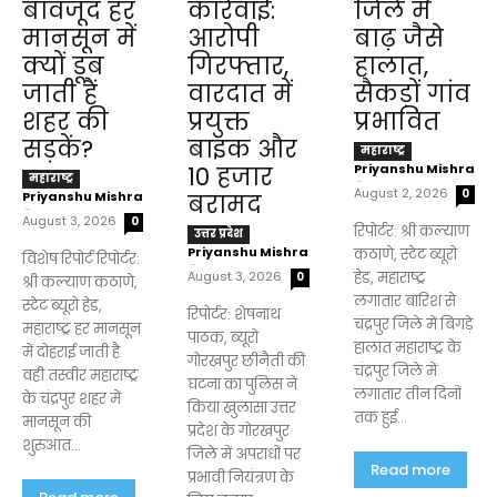
बावजूद हर
कार्रवाई:
जिले में
मानसून में
आरोपी
बाढ़ जैसे
क्यों डूब
गिरफ्तार,
हालात,
जाती हैं
वारदात में
सैकड़ों गांव
शहर की
प्रयुक्त
प्रभावित
सड़कें?
बाइक और
महाराष्ट्र
Priyanshu Mishra
₹10 हजार
महाराष्ट्र
-
August 2, 2026
0
Priyanshu Mishra
बरामद
-
August 3, 2026
0
रिपोर्टर: श्री कल्याण
उत्तर प्रदेश
Priyanshu Mishra
कठाणे, स्टेट ब्यूरो
विशेष रिपोर्ट रिपोर्टर:
-
August 3, 2026
हेड, महाराष्ट्र
0
श्री कल्याण कठाणे,
लगातार बारिश से
स्टेट ब्यूरो हेड,
रिपोर्टर: शेषनाथ
चंद्रपुर जिले में बिगड़े
महाराष्ट्र हर मानसून
पाठक, ब्यूरो
हालात महाराष्ट्र के
में दोहराई जाती है
गोरखपुर छीनैती की
चंद्रपुर जिले में
वही तस्वीर महाराष्ट्र
घटना का पुलिस ने
लगातार तीन दिनों
के चंद्रपुर शहर में
किया खुलासा उत्तर
तक हुई...
मानसून की
प्रदेश के गोरखपुर
शुरुआत...
जिले में अपराधों पर
Read more
प्रभावी नियंत्रण के