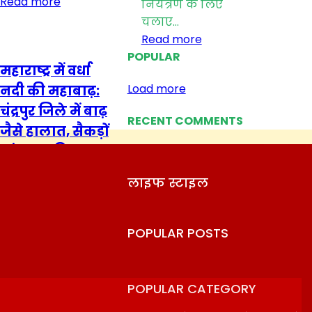
Read more
नियंत्रण के लिए
चलाए...
Read more
POPULAR
महाराष्ट्र में वर्धा
Load more
नदी की महाबाढ़:
चंद्रपुर जिले में बाढ़
RECENT COMMENTS
जैसे हालात, सैकड़ों
गांव प्रभावित
लाइफ स्टाइल
महाराष्ट्र
Priyanshu Mishra
-
August 2, 2026
POPULAR POSTS
0
रिपोर्टर: श्री कल्याण
कठाणे, स्टेट ब्यूरो हेड,
महाराष्ट्र लगातार
POPULAR CATEGORY
बारिश से चंद्रपुर जिले