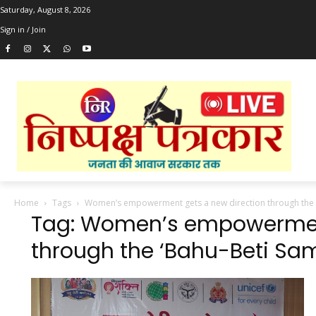
Saturday, August 8, 2026
Sign in / Join
Home
Tags
Women’s empowerment gets a new direction through the ‘
Tag: Women’s empowerment
through the ‘Bahu-Beti Sam