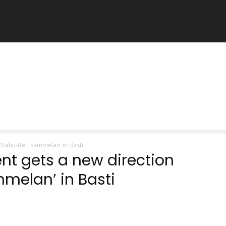
Bahu-Beti Sammelan’ in Basti
 gets a new direction
melan’ in Basti