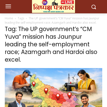
Home
Tags
The UP government’s “CM Yuva” mission has Jaunpur
leading the self-employment race; Azamgarh and Hardoi also excel.
Tag: The UP government’s “CM
Yuva” mission has Jaunpur
leading the self-employment
race; Azamgarh and Hardoi also
excel.