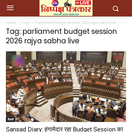
Home
Tags
Parliament budget session 2026 rajya sabha live
Tag: parliament budget session
2026 rajya sabha live
दिल्ली
Sansad Diary: हंगामेदार रहा Budget Session का