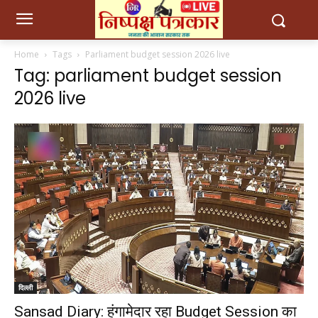
Home
Tags
Parliament budget session 2026 live
Tag: parliament budget session
2026 live
दिल्ली
Sansad Diary: हंगामेदार रहा Budget Session का