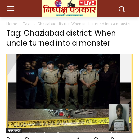
Home
Tags
Ghaziabad district: When uncle turned into a monster
Tag: Ghaziabad district: When
uncle turned into a monster
उत्तर प्रदेश