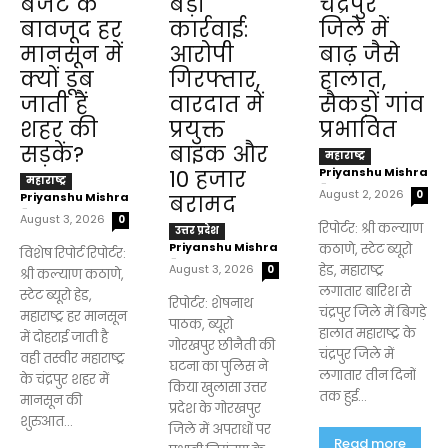
बजट के
बड़ी
चंद्रपुर
बावजूद हर
कार्रवाई:
जिले में
मानसून में
आरोपी
बाढ़ जैसे
क्यों डूब
गिरफ्तार,
हालात,
जाती हैं
वारदात में
सैकड़ों गांव
शहर की
प्रयुक्त
प्रभावित
सड़कें?
बाइक और
महाराष्ट्र
Priyanshu Mishra
₹10 हजार
महाराष्ट्र
-
August 2, 2026
0
Priyanshu Mishra
बरामद
-
August 3, 2026
0
रिपोर्टर: श्री कल्याण
उत्तर प्रदेश
Priyanshu Mishra
कठाणे, स्टेट ब्यूरो
विशेष रिपोर्ट रिपोर्टर:
-
August 3, 2026
हेड, महाराष्ट्र
0
श्री कल्याण कठाणे,
लगातार बारिश से
स्टेट ब्यूरो हेड,
रिपोर्टर: शेषनाथ
चंद्रपुर जिले में बिगड़े
महाराष्ट्र हर मानसून
पाठक, ब्यूरो
हालात महाराष्ट्र के
में दोहराई जाती है
गोरखपुर छीनैती की
चंद्रपुर जिले में
वही तस्वीर महाराष्ट्र
घटना का पुलिस ने
लगातार तीन दिनों
के चंद्रपुर शहर में
किया खुलासा उत्तर
तक हुई...
मानसून की
प्रदेश के गोरखपुर
शुरुआत...
जिले में अपराधों पर
Read more