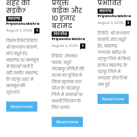
शहर की
प्रयुक्त
प्रभावित
सड़कें?
बाइक और
महाराष्ट्र
Priyanshu Mishra
₹10 हजार
महाराष्ट्र
-
August 2, 2026
0
Priyanshu Mishra
बरामद
-
August 3, 2026
0
रिपोर्टर: श्री कल्याण
उत्तर प्रदेश
Priyanshu Mishra
कठाणे, स्टेट ब्यूरो
विशेष रिपोर्ट रिपोर्टर:
-
August 3, 2026
हेड, महाराष्ट्र
0
श्री कल्याण कठाणे,
लगातार बारिश से
स्टेट ब्यूरो हेड,
रिपोर्टर: शेषनाथ
चंद्रपुर जिले में बिगड़े
महाराष्ट्र हर मानसून
पाठक, ब्यूरो
हालात महाराष्ट्र के
में दोहराई जाती है
गोरखपुर छीनैती की
चंद्रपुर जिले में
वही तस्वीर महाराष्ट्र
घटना का पुलिस ने
लगातार तीन दिनों
के चंद्रपुर शहर में
किया खुलासा उत्तर
तक हुई...
मानसून की
प्रदेश के गोरखपुर
शुरुआत...
जिले में अपराधों पर
Read more
प्रभावी नियंत्रण के
Read more
लिए चलाए...
Read more