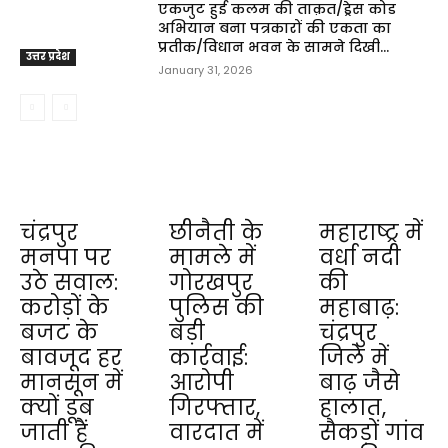
एकजुट हुई कलम की ताक़त/ड्रेस कोड
अभियान बना पत्रकारों की एकता का
प्रतीक/विधान भवन के सामने दिखी...
उत्तर प्रदेश
January 31, 2026
चंद्रपुर
छीनैती के
महाराष्ट्र में
मनपा पर
मामले में
वर्धा नदी
उठे सवाल:
गोरखपुर
की
करोड़ों के
पुलिस की
महाबाढ़:
बजट के
बड़ी
चंद्रपुर
बावजूद हर
कार्रवाई:
जिले में
मानसून में
आरोपी
बाढ़ जैसे
क्यों डूब
गिरफ्तार,
हालात,
जाती हैं
वारदात में
सैकड़ों गांव