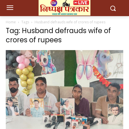
Home
Tags
Husband defrauds wife of crores of rupees
Tag: Husband defrauds wife of
crores of rupees